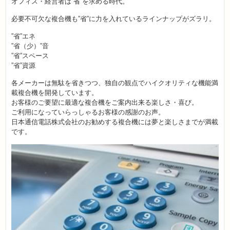
オフィス・経営者は”省”を求める時代。
必要不可欠な複合機も”省”に力を入れているラインナップがズラリ。
”省”エネ
”省（少）”音
”省”スペース
”省”資源
各メーカーは無駄を省きつつ、独自の観点でハイクオリティな機能満
載複合機を開発しています。
お客様のご要望に最適な複合機をご案内出来る楽しさ・喜び。
ご利用になっていらっしゃるお客様の感謝のお声。
日本通信電話株式会社のお勧めする複合機には夢と楽しさまでが満載
です。