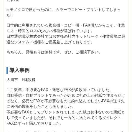
5.モノクロで良かったのに、カラーでコピー・プリントしてしまっ
た!!
日常的に利用されている複合機・コピー機・FAX機だからこそ、作業
ミス・時間的ロスの少ない機種が選ばれています。
日本通信電話株式会社ではお客様の社内ネットワーク・作業環境に最
適なシステム・機種をご提案差し上げております。
もちろん、見積もりは無料です。ぜひ、ご相談下さい。
導入事例
大川市 F建設様
ここ数年、不必要なFAX・迷惑なFAXが多数届いていました。
自動受信・自動プリントであったがために机の上が雑紙で埋まるだけ
でなく、必要なFAXが不必要なものに紛れ込んでしまいFAXの送り先
に送信の確認をしたこともありました。
不必要なFAXとしてプリントされてしまった紙は勿体ないので裏紙と
して使っていましたが、それでも一方的に送られてくるダイレクト
FAXにずっと悩んでおりました。