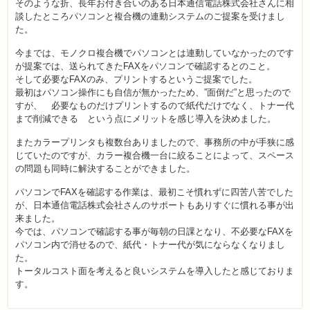
そのような折、長年お付き合いのある日本通信電話株式会社さんに相
談したところパソコンと複合機の連動システムのご提案を受けまし
た。
今までは、モノクロ複合機でパソコンとは連動していなかったのです
が提案では、送られてきたFAXをパソコンで確認するとのこと。
そして必要なFAXのみ、プリントするというご提案でした。
最初はパソコン操作にも自信が無かったため、”面倒だ”と思ったので
すが、 必要なものだけプリントするので紙代だけでなく、トナー代
まで削減できる という点にメリットを感じ導入を決めました。
またカラープリンタも複数台ありましたので、事務所の中が手狭に感
じていたのですが、カラー複合機一台に絞ることによって、スペース
の問題も同時に解決することができました。
パソコンでFAXを確認する作業は、最初こそ慣れずに四苦八苦でした
が、日本通信電話株式会社さんのサポートもありすぐに慣れる事が出
来ました。
今では、パソコンで確認する事が毎朝の日課となり、不必要なFAXを
パソコン内で消せるので、紙代・トナー代が気にならなくなりまし
た。
トータルコスト面を考えると良いシステムを導入したと感じておりま
す。