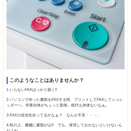
このようなことはありませんか？
1.いらないFAXばっかり届く!!
2.パソコンで作った書類をFAXする時、プリントしてFAXしてシュレ
ッダーへ。作業自体がちょっと面倒。紙代も勿体ないなぁ。
3.FAXの送信先合ってるかなぁ？ なんか不安・・・。
4.机の上、書棚に書類が山!! でも、保管しておかないといけないん
だよね。