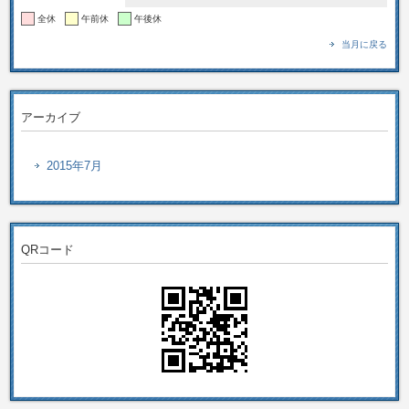
全休
午前休
午後休
当月に戻る
アーカイブ
2015年7月
QRコード